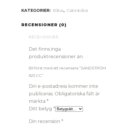
KATEGORIER:
Båtar
,
Cabinbåtar
RECENSIONER (0)
RECENSIONER
Det finns inga
produktrecensioner än.
Bli först med att recensera ”SANDSTRÖM
625 CC”
Din e-postadress kommer inte
publiceras.
Obligatoriska fält är
märkta
*
Ditt betyg
*
Din recension
*